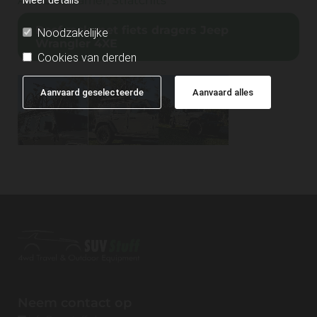
Axel bike carrier
,
Stratchits
Roof rack met fiets dragers Jeep
Noodzakelijke
Wrangler 4XE
Cookies van derden
Aanvaard geselecteerde
Aanvaard alles
Neem contact op