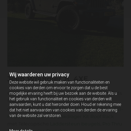
Wij waarderen uw privacy
Jeep Wrangler JL 4XE
Deze website wil gebruik maken van functionaliteiten en
cookies van derden om ervoor te zorgen dat u de best
Geleverd aan reclame Bureau Roof rack met fiets
mogelijke ervaring heeft bij uw bezoek aan de website. Als u
het gebruik van functionaliteit en cookies van derden wilt
steunen
aanvaarden, kunt u dat hieronder doen. Houd er rekening mee
Geleverd
Front Runner Jeep Wrangler 4XE ( 2021-
dat het niet aanvaarden van cookies van derden de ervaring
van de website zal verstoren.
Heden) Slimline II 1/2 Dakdrager Kit Roof Rack
met Telecopische
Laddersteun beugels
,
Pro Thru
Meer details