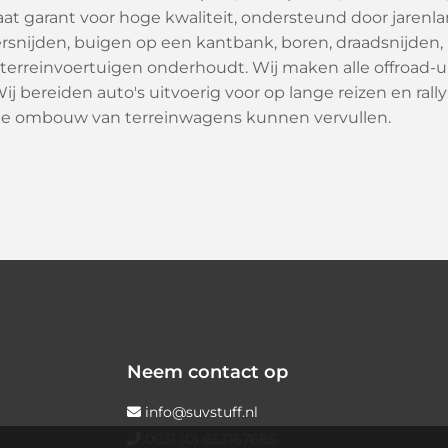
aat garant voor hoge kwaliteit, ondersteund door jarenla
snijden, buigen op een kantbank, boren, draadsnijden, 
 terreinvoertuigen onderhoudt. Wij maken alle offroad-
j bereiden auto's uitvoerig voor op lange reizen en rally'
 de ombouw van terreinwagens kunnen vervullen.
Neem contact op
info@suvstuff.nl

0031 (0) 653167685
